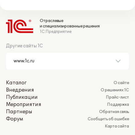
Отраслевые
и специализированные решения
1С:Предприятие
Другие сайты 1С
Каталог
О сайте
Внедрения
О решениях 1С
Публикации
Прайс-лист
Мероприятия
Поддержка
Партнеры
Обратная связь
Форум
Сообщить об ошибке
Карта сайта