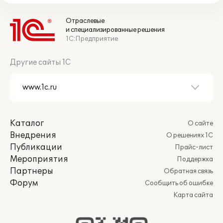
Отраслевые
и специализированные решения
1С:Предприятие
Другие сайты 1С
Каталог
О сайте
Внедрения
О решениях 1С
Публикации
Прайс-лист
Мероприятия
Поддержка
Партнеры
Обратная связь
Форум
Сообщить об ошибке
Карта сайта