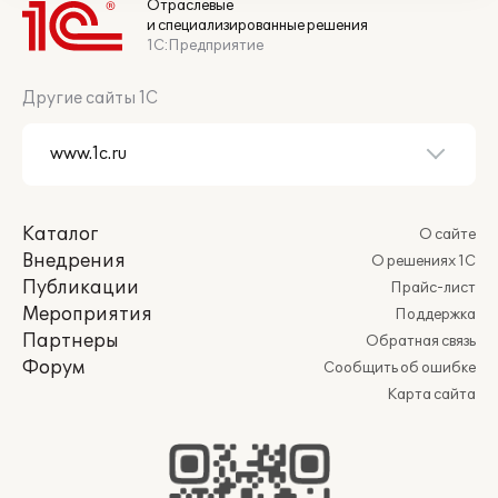
Отраслевые
и специализированные решения
1С:Предприятие
Другие сайты 1С
Каталог
О сайте
Внедрения
О решениях 1С
Публикации
Прайс-лист
Мероприятия
Поддержка
Партнеры
Обратная связь
Форум
Сообщить об ошибке
Карта сайта