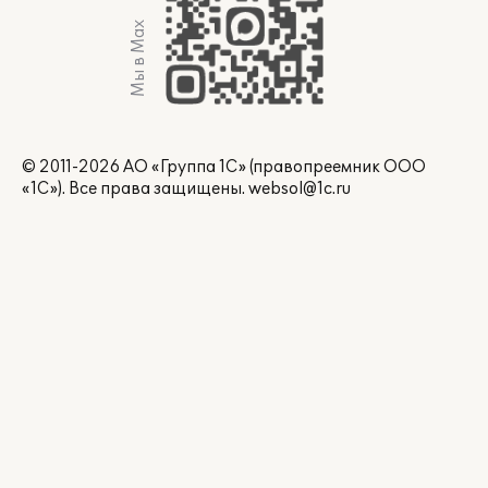
Мы в Max
© 2011-2026 АО «Группа 1С» (правопреемник ООО
«1С»). Все права защищены.
websol@1c.ru