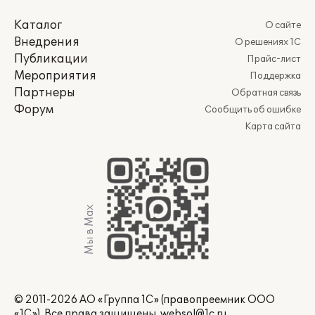
Каталог
О сайте
Внедрения
О решениях 1С
Публикации
Прайс-лист
Мероприятия
Поддержка
Партнеры
Обратная связь
Форум
Сообщить об ошибке
Карта сайта
Мы в Max
© 2011-2026 АО «Группа 1С» (правопреемник ООО
«1С»). Все права защищены.
websol@1c.ru