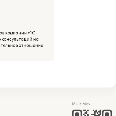
ов компании «1С-
е консультаций на
ательное отношение
Мы в Max