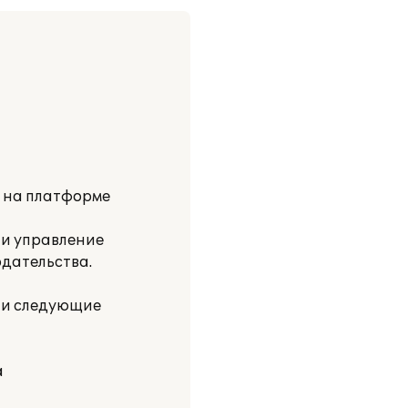
и на платформе
 и управление
одательства.
ли следующие
а