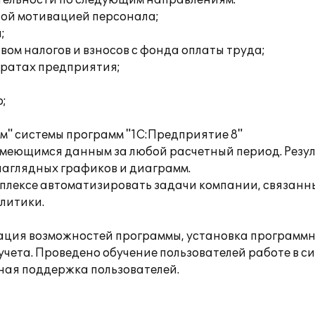
тельности по следующим направлениям:
вой мотивацией персонала;
;
ом налогов и взносов с фонда оплаты труда;
тратах предприятия;
;
" системы программ "1С:Предприятие 8"
имеющимся данным за любой расчетный период. Резул
 наглядных графиков и диаграмм.
плексе автоматизировать задачи компании, связанны
литики.
ция возможностей программы, установка программн
ета. Проведено обучение пользователей работе в си
ная поддержка пользователей.