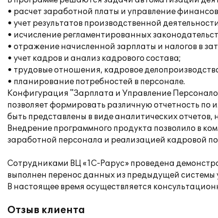
В программе решаются задачи автоматизации дея
• расчет заработной платы и управление финансо
• учет результатов производственной деятельности
• исчисление регламентированных законодательств
• отражение начисленной зарплаты и налогов в за
• учет кадров и анализ кадрового состава;
• трудовые отношения, кадровое делопроизводство
• планирование потребностей в персонале.
Конфигурация "Зарплата и Управление Персоналом
позволяет формировать различную отчетность по 
быть представлены в виде аналитических отчетов,
Внедрение программного продукта позволило в ком
заработной персонала и реализацией кадровой по
Сотрудниками ВЦ «1С-Рарус» проведена демонстра
выполнен перенос данных из предыдущей системы уч
В настоящее время осуществляется консультацион
Отзыв клиента