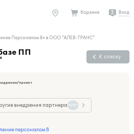
Корзина
Вход
вление Персоналом 8» в ООО "АЛЕВ-ТРАНС"
 базе ПП
К списку
"
недрение/проект
ругие внедрения партнера
9207
ление персоналом 8