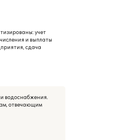
атизированы: учет
ачисления и выплаты
дприятия, сдача
 и водоснабжения.
мам, отвечающим