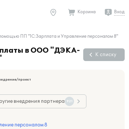
Корзина
Вход
 помощью ПП "1С:Зарплата и Управление персоналом 8"
 платы в ООО "ДЭКА-
К списку
"
недрение/проект
ругие внедрения партнера
921
ление персоналом 8