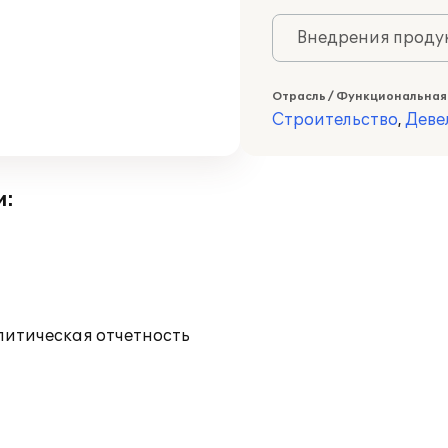
Внедрения продук
Отрасль / Функциональная
Строительство
,
Деве
и:
литическая отчетность