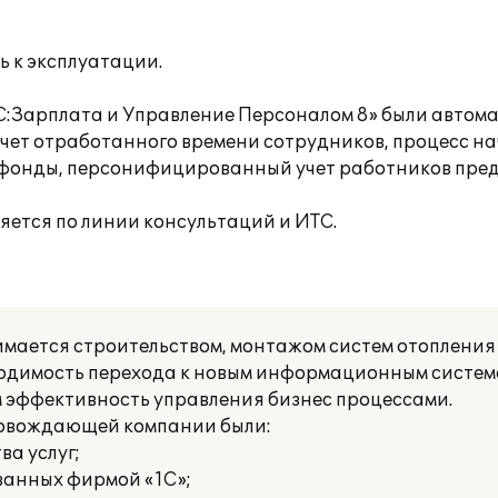
ь к эксплуатации.
С:Зарплата и Управление Персоналом 8» были автом
учет отработанного времени сотрудников, процесс н
в фонды, персонифицированный учет работников пре
ется по линии консультаций и ИТС.
ается строительством, монтажом систем отопления
бходимость перехода к новым информационным систе
эффективность управления бизнес процессами.
ровождающей компании были:
а услуг;
ванных фирмой «1С»;