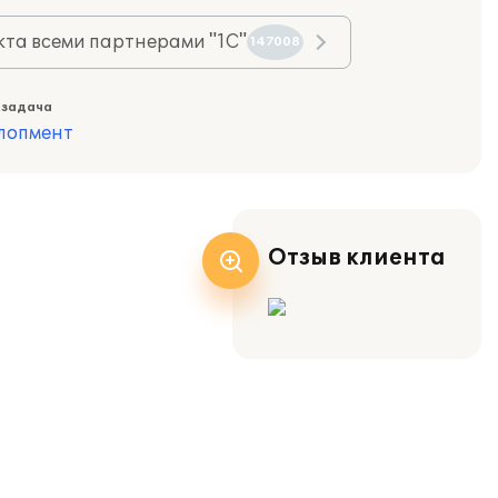
та всеми партнерами "1С"
147008
 задача
лопмент
Отзыв клиента