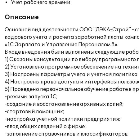
Учет рабочего времени
Описание
Основной вид деятельности ООО "ДЭКА-Строй" - с
кадрового учета и расчета заработной платы ком
«1С:Зарплата и Управление Персоналом 8».
В ходе внедрения были выполнены следующие рабо
1) Оказаны консультации по выбору программного 
2) Установлено программное обеспечение на техни
3) Настроены параметры учета и учетная политика
4) Настроены права доступа и интерфейсы пользов
5) Проведено первоначальное обучение работе в п
-режимы запуска 1С;
-создание и восстановление архивных копий;
-стартовый помощник;
-настройка учетной политики предприятия;
-ввод общих сведений о фирме;
-заполнение справочников и классификаторов;