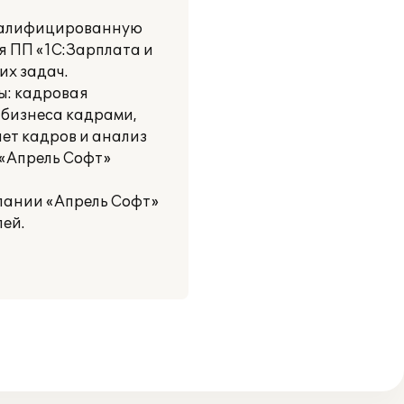
квалифицированную
я ПП «1С:Зарплата и
их задач.
ы: кадровая
 бизнеса кадрами,
ет кадров и анализ
 «Апрель Софт»
мпании «Апрель Софт»
ей.