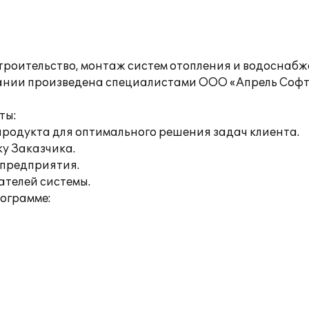
троительство, монтаж систем отопления и водоснаб
пании произведена специалистами ООО «Апрель Соф
ты:
продукта для оптимального решения задач клиента.
ку Заказчика.
 предприятия.
ателей системы.
рограмме: