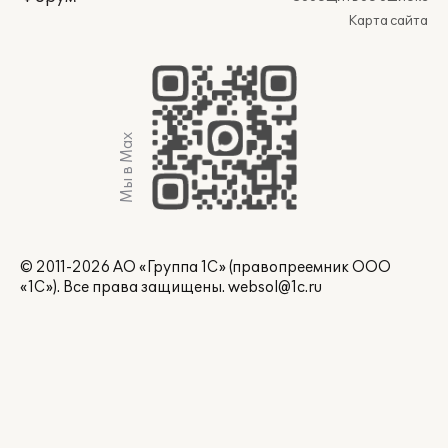
Карта сайта
Мы в Max
© 2011-2026 АО «Группа 1С» (правопреемник ООО
«1С»). Все права защищены.
websol@1c.ru