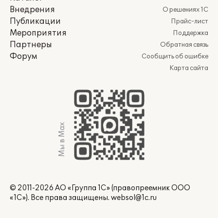
Внедрения
О решениях 1С
Публикации
Прайс-лист
Мероприятия
Поддержка
Партнеры
Обратная связь
Форум
Сообщить об ошибке
Карта сайта
Мы в Max
© 2011-2026 АО «Группа 1С» (правопреемник ООО
«1С»). Все права защищены.
websol@1c.ru