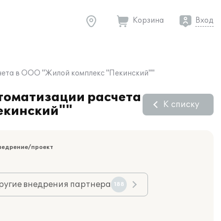
Корзина
Вход
чета в ООО "Жилой комплекс "Пекинский""
втоматизации расчета
К списку
екинский""
недрение/проект
ругие внедрения партнера
188