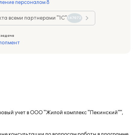
ление персоналом 8
та всеми партнерами "1С"
147072
 задача
лопмент
ровый учет в ООО "Жилой комплекс "Пекинский"",
ые консультации по вопросам работы в программе.