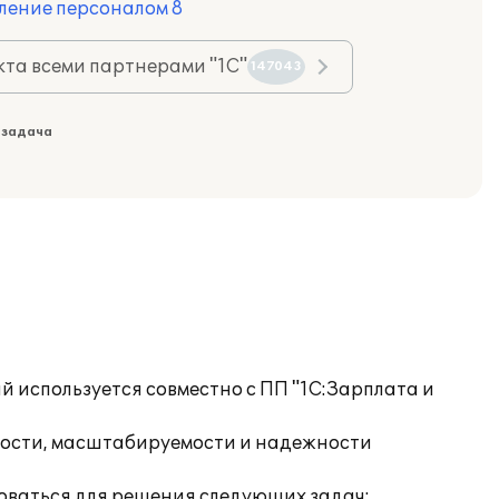
ление персоналом 8
та всеми партнерами "1С"
147043
 задача
 используется совместно с ПП "1С:Зарплата и
ности, масштабируемости и надежности
оваться для решения следующих задач: