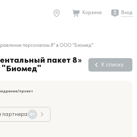
Корзина
Вход
правление персоналом 8" в ООО "Биомед"
ентальный пакет 8»
К списку
О "Биомед"
недрение/проект
я партнера
89