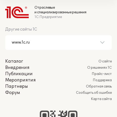
Отраслевые
и специализированные решения
1С:Предприятие
Другие сайты 1С
Каталог
О сайте
Внедрения
О решениях 1С
Публикации
Прайс-лист
Мероприятия
Поддержка
Партнеры
Обратная связь
Форум
Сообщить об ошибке
Карта сайта