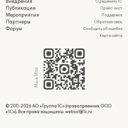
Внедрения
О решениях 1С
Публикации
Прайс-лист
Мероприятия
Поддержка
Партнеры
Обратная связь
Форум
Сообщить об ошибке
Карта сайта
Мы в Max
© 2011-2026 АО «Группа 1С» (правопреемник ООО
«1С»). Все права защищены.
websol@1c.ru