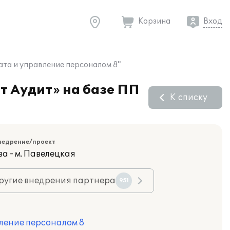
Корзина
Вход
ата и управление персоналом 8"
т Аудит» на базе ПП
К списку
недрение/проект
а - м. Павелецкая
ругие внедрения партнера
951
ление персоналом 8