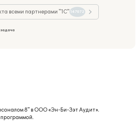
та всеми партнерами "1С"
147072
 задача
соналом 8" в ООО «Эн-Би-Зэт Аудит».
 программой.