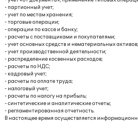
- учет «от документа», применение типовых операц
- партионный учет;
- учет по местам хранения;
- торговые операции;
- операции по кассе и банку;
- расчеты с поставщиками и покупателями;
- учет основных средств и нематериальных активов
- учет производственной деятельности;
- распределение косвенных расходов;
- расчеты по НДС;
- кадровый учет;
- расчеты по оплате труда;
- налоговый учет;
- расчеты по налогу на прибыль;
- синтетические и аналитические отчеты;
- регламентированная отчетность.
В настоящее время осуществляется информационн