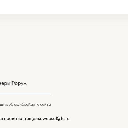
неры
Форум
ить об ошибке
Карта сайта
Все права защищены.
websol@1c.ru