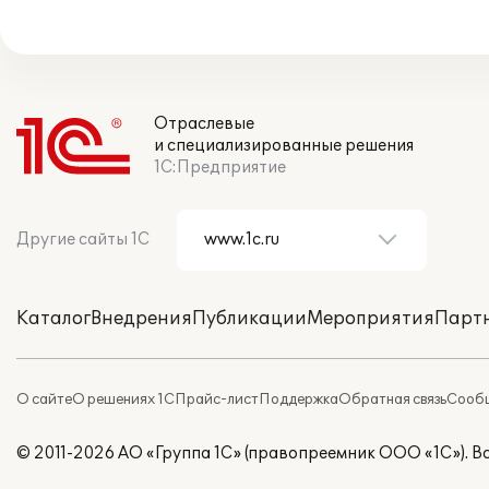
Отраслевые
и специализированные решения
1С:Предприятие
Другие сайты 1С
Каталог
Внедрения
Публикации
Мероприятия
Парт
О сайте
О решениях 1С
Прайс-лист
Поддержка
Обратная связь
Сообщ
© 2011-2026 АО «Группа 1С» (правопреемник ООО «1С»). 