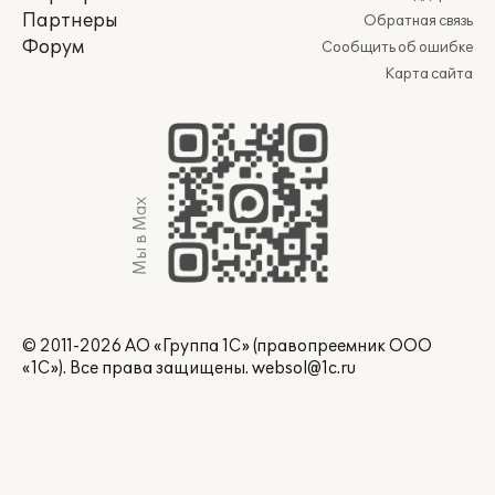
Партнеры
Обратная связь
Форум
Сообщить об ошибке
Карта сайта
Мы в Max
© 2011-2026 АО «Группа 1С» (правопреемник ООО
«1С»). Все права защищены.
websol@1c.ru