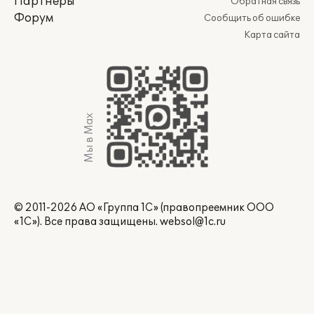
Партнеры
Обратная связь
Форум
Сообщить об ошибке
Карта сайта
Мы в Max
© 2011-2026 АО «Группа 1С» (правопреемник ООО
«1С»). Все права защищены.
websol@1c.ru