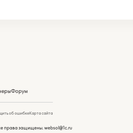
неры
Форум
ить об ошибке
Карта сайта
Все права защищены.
websol@1c.ru