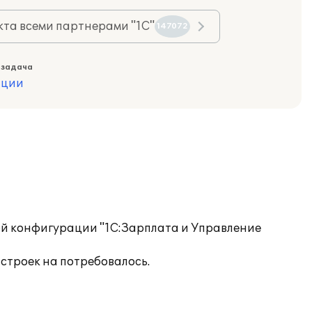
та всеми партнерами "1С"
147072
 задача
ации
ой конфигурации "1С:Зарплата и Управление
строек на потребовалось.