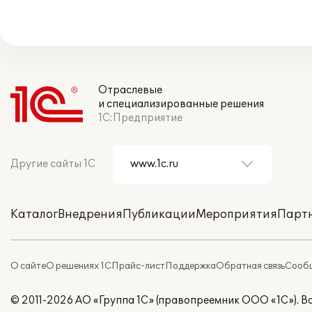
Отраслевые
и специализированные решения
1С:Предприятие
Другие сайты 1С
Каталог
Внедрения
Публикации
Мероприятия
Парт
О сайте
О решениях 1С
Прайс-лист
Поддержка
Обратная связь
Сообщ
© 2011-2026 АО «Группа 1С» (правопреемник ООО «1С»). 