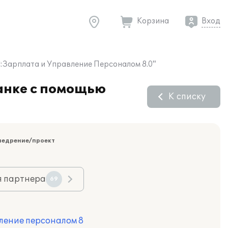
Корзина
Вход
:Зарплата и Управление Персоналом 8.0"
банке с помощью
К списку
недрение/проект
я партнера
69
ление персоналом 8