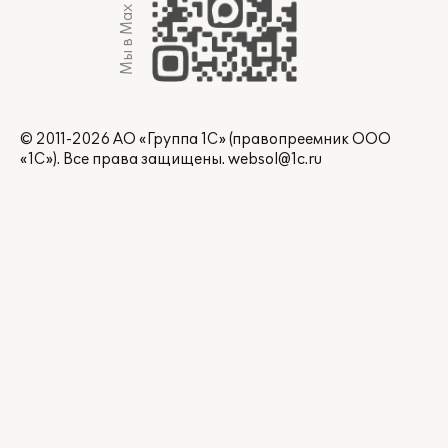
Мы в Max
© 2011-2026 АО «Группа 1С» (правопреемник ООО
«1С»). Все права защищены.
websol@1c.ru