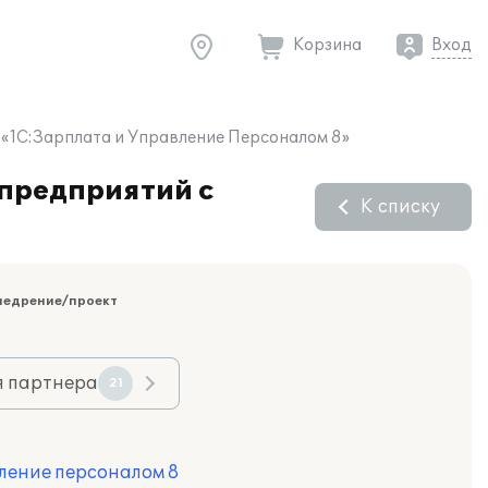
Корзина
Вход
 «1С:Зарплата и Управление Персоналом 8»
 предприятий с
К списку
недрение/проект
я партнера
21
ление персоналом 8