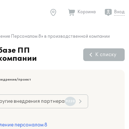
Корзина
Вход
вление Персоналом 8» в производственной компании
 базе ПП
К списку
 компании
недрение/проект
ругие внедрения партнера
9220
ление персоналом 8