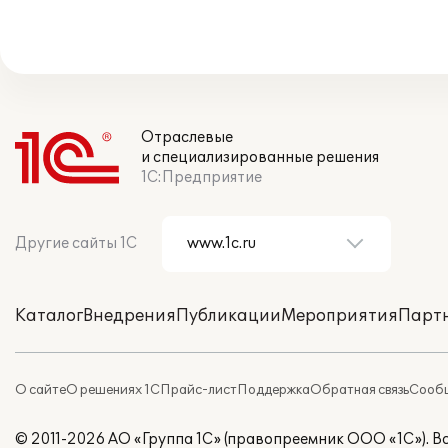
Отраслевые
и специализированные решения
1С:Предприятие
Другие сайты 1С
Каталог
Внедрения
Публикации
Мероприятия
Парт
О сайте
О решениях 1С
Прайс-лист
Поддержка
Обратная связь
Сообщ
© 2011-2026 АО «Группа 1С» (правопреемник ООО «1С»). 