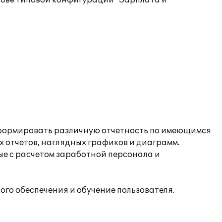
ове типовой конфигурации "Зарплата и
 формировать различную отчетность по имеющимся
х отчетов, наглядных графиков и диаграмм.
ые с расчетом заработной персонала и
о обеспечения и обучение пользователя.