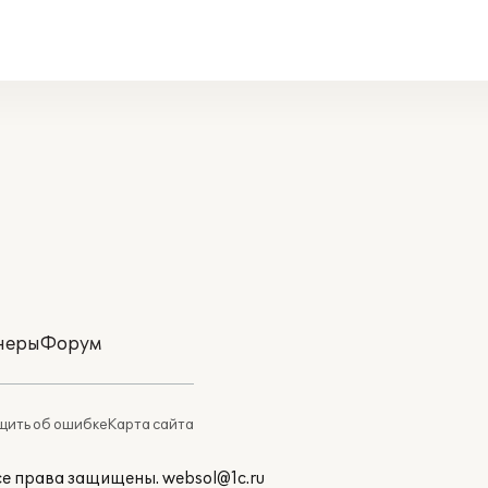
неры
Форум
ить об ошибке
Карта сайта
Все права защищены.
websol@1c.ru