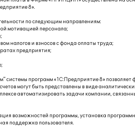
тной платы в Фирме «ПРИНЦИП» осуществлена на осн
едприятие 8».
тельности по следующим направлениям:
вой мотивацией персонала;
;
ом налогов и взносов с фонда оплаты труда;
тратах предприятия;
;
" системы программ «1С:Предприятие 8» позволяет
четов могут быть представлены в виде аналитически
плексе автоматизировать задачи компании, связанн
ция возможностей программы, установка программног
ная поддержка пользователя.