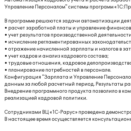
Автоматизация кадрового учета и расчета зарабо
Управление Персоналом" системы программ «1С:Пр
В программе решаются задачи автоматизации дея
• расчет заработной платы и управление финансо
• учет результатов производственной деятельности
• исчисление регламентированных законодательств
• отражение начисленной зарплаты и налогов в за
• учет кадров и анализ кадрового состава;
• трудовые отношения, кадровое делопроизводство
• планирование потребностей в персонале.
Конфигурация "Зарплата и Управление Персоналом
данным за любой расчетный период. Результаты рас
Внедрение программного продукта позволило в ком
реализацией кадровой политики.
Сотрудниками ВЦ «1С-Рарус» проведена демонстра
В настоящее время осуществляется консультацион