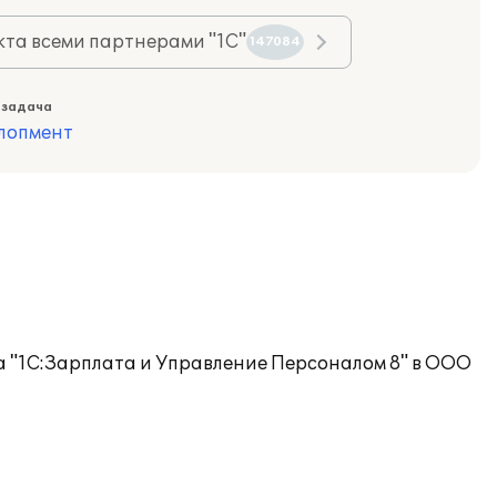
та всеми партнерами "1С"
147084
 задача
лопмент
"1С:Зарплата и Управление Персоналом 8" в ООО