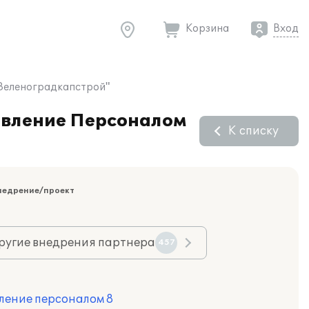
Корзина
Вход
"Зеленоградкапстрой"
равление Персоналом
К списку
недрение/проект
ругие внедрения партнера
457
ление персоналом 8