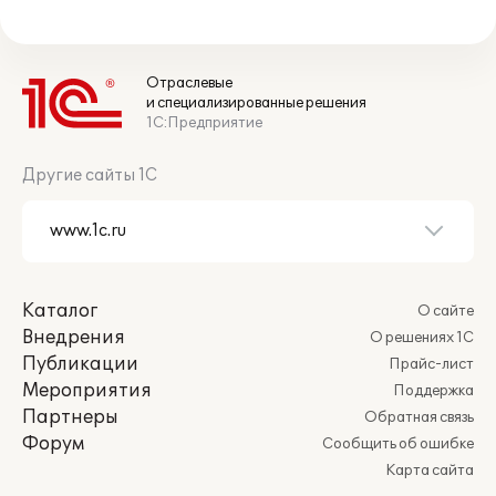
Отраслевые
и специализированные решения
1С:Предприятие
Другие сайты 1С
Каталог
О сайте
Внедрения
О решениях 1С
Публикации
Прайс-лист
Мероприятия
Поддержка
Партнеры
Обратная связь
Форум
Сообщить об ошибке
Карта сайта