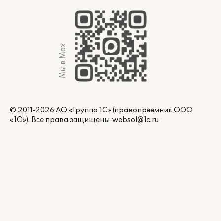
Мы в Max
© 2011-2026 АО «Группа 1С» (правопреемник ООО
«1С»). Все права защищены.
websol@1c.ru