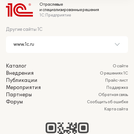
Отраслевые
и специализированные решения
1С:Предприятие
Другие сайты 1С
Каталог
О сайте
Внедрения
О решениях 1С
Публикации
Прайс-лист
Мероприятия
Поддержка
Партнеры
Обратная связь
Форум
Сообщить об ошибке
Карта сайта