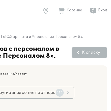
Корзина
Вход
П «1С:Зарплата и Управление Персоналом 8».
в с персоналом в
К списку
 Персоналом 8».
недрение/проект
ругие внедрения партнера
136