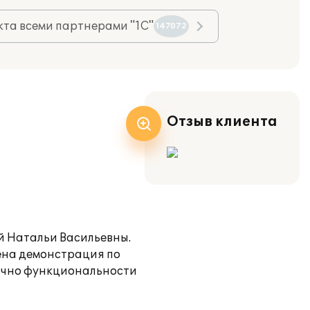
та всеми партнерами "1С"
147072
Отзыв клиента
й Натальи Васильевны.
ена демонстрация по
точно функциональности