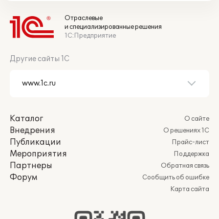
Отраслевые
и специализированные решения
1С:Предприятие
Другие сайты 1С
Каталог
О сайте
Внедрения
О решениях 1С
Публикации
Прайс-лист
Мероприятия
Поддержка
Партнеры
Обратная связь
Форум
Сообщить об ошибке
Карта сайта