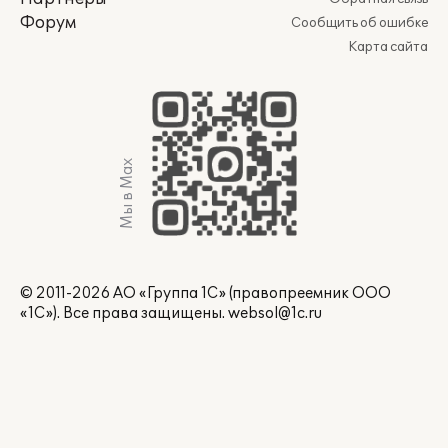
Форум
Сообщить об ошибке
Карта сайта
Мы в Max
© 2011-2026 АО «Группа 1С» (правопреемник ООО
«1С»). Все права защищены.
websol@1c.ru