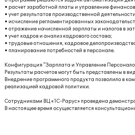
В программе решаются задачи автоматизации дея
• расчет заработной платы и управление финансо
• учет результатов производственной деятельности
• исчисление регламентированных законодательств
• отражение начисленной зарплаты и налогов в за
• учет кадров и анализ кадрового состава;
• трудовые отношения, кадровое делопроизводство
• планирование потребностей в персонале.
Конфигурация "Зарплата и Управление Персоналом
Результаты расчетов могут быть представлены в ви
Внедрение программного продукта позволило в ком
реализацией кадровой политики.
Сотрудниками ВЦ «1С-Рарус» проведена демонстра
В настоящее время осуществляется консультацион