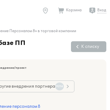
Корзина
Вход
ление Персоналом 8» в торговой компании
 базе ПП
К списку
недрение/проект
ругие внедрения партнера
9216
ление персоналом 8