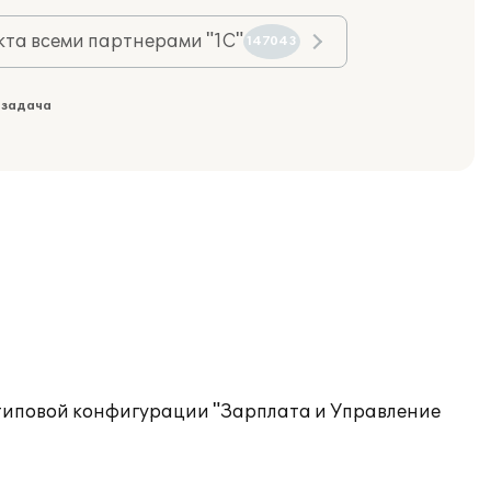
та всеми партнерами "1С"
147043
 задача
типовой конфигурации "Зарплата и Управление