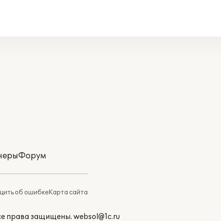
неры
Форум
ить об ошибке
Карта сайта
Все права защищены.
websol@1c.ru