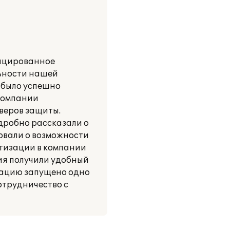
фицированное
льности нашей
 было успешно
 компании
веров защиты.
дробно рассказали о
овали о возможности
атизации в компании
ия получили удобный
атацию запущено одно
отрудничество с