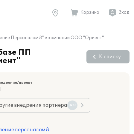
Корзина
Вход
ление Персоналом 8" в компании ООО "Ориент"
 базе ПП
К списку
иент"
недрение/проект
Я
ругие внедрения партнера
1673
ление персоналом 8