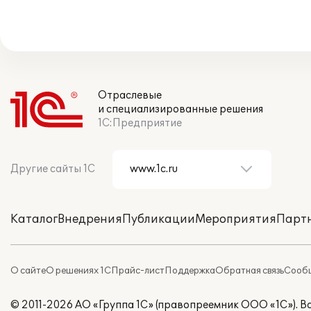
Отраслевые
и специализированные решения
1С:Предприятие
Другие сайты 1С
Каталог
Внедрения
Публикации
Мероприятия
Парт
О сайте
О решениях 1С
Прайс-лист
Поддержка
Обратная связь
Сообщ
© 2011-2026 АО «Группа 1С» (правопреемник ООО «1С»). 