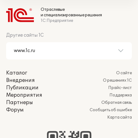
Отраслевые
и специализированные решения
1С:Предприятие
Другие сайты 1С
Каталог
О сайте
Внедрения
О решениях 1С
Публикации
Прайс-лист
Мероприятия
Поддержка
Партнеры
Обратная связь
Форум
Сообщить об ошибке
Карта сайта