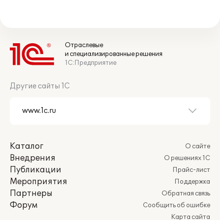
Отраслевые
и специализированные решения
1С:Предприятие
Другие сайты 1С
Каталог
О сайте
Внедрения
О решениях 1С
Публикации
Прайс-лист
Мероприятия
Поддержка
Партнеры
Обратная связь
Форум
Сообщить об ошибке
Карта сайта