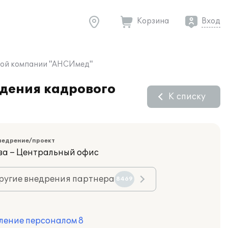
Корзина
Вход
овой компании "АНСИмед"
едения кадрового
К списку
недрение/проект
ва – Центральный офис
ругие внедрения партнера
8469
ление персоналом 8