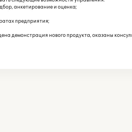
овать следующие возможности управления:
дбор, анкетирование и оценка;
тратах предприятия;
едена демонстрация нового продукта, оказаны консуль