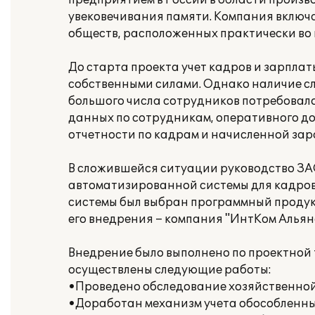
предприятием в России в области произв
увековечивания памяти. Компания включа
обществ, расположенных практически во 
До старта проекта учет кадров и зарпл
собственными силами. Однако наличие с
большого числа сотрудников потребовал
данных по сотрудникам, оперативного до
отчетности по кадрам и начисленной зар
В сложившейся ситуации руководство ЗА
автоматизированной системы для кадрово
системы был выбран программный продукт
его внедрения – компания "ИнтКом Альянс
Внедрение было выполнено по проектной 
осуществлены следующие работы:
•Проведено обследование хозяйственной
•Доработан механизм учета обособленны