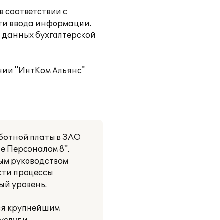
в соответствии с
ти ввода информации.
м данных бухгалтерской
нии "ИнтКом Альянс"
ботной платы в ЗАО
е Персоналом 8".
ым руководством
сти процессы
ый уровень.
тся крупнейшим