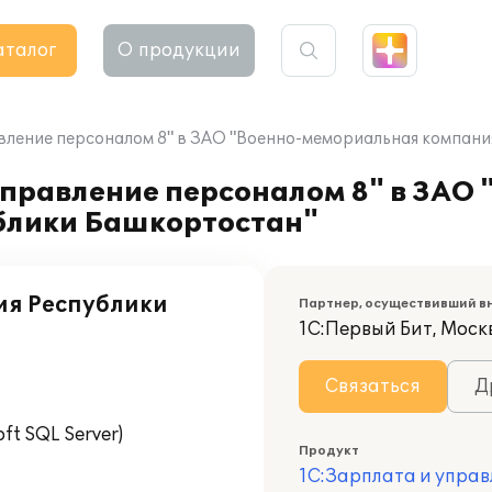
аталог
О продукции
вление персоналом 8" в ЗАО "Военно-мемориальная компани
правление персоналом 8" в ЗАО 
блики Башкортостан"
ия Республики
Партнер, осуществивший в
1С:Первый Бит, Москв
Связаться
Д
t SQL Server)
Продукт
1С:Зарплата и управ