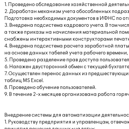
1. Проведено обследование хозяйственной деятель
2. Доработан механизм учета обособленных подра
Подготовка необходимых документов в ИФНС по от
3. Внедрена подсистема кадрового учета. В том чи
а также приказы на начисления материальной помо
снабжены интерактивными конструкторами печат
4. Внедрена подсистема расчета заработной платы
на основе данных табелей учета рабочего времени,
5. Проведено разделение прав доступа пользовате
6. Налажен двусторонний обмен с текущей бухгалтер
7. Осуществлен перенос данных из предшествующих си
таблиц MS Excel.
8. Проведено обучение пользователей.
9. В течение 2-х месяцев организована работа го
Внедрение системы для автоматизации деятельно
1. Руководству предприятия и управленцам, отвеч