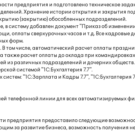
ности предприятия и подготовлено техническое зада
зделений. Хранение истории открытия и закрытия по
крытию (закрытию) обособленных подразделений.
сле, в систему добавлен документ "Приказ об изменен
щи, оплаты сверхурочных часов и т.д. Все кадровые 
ных форм.
. В том числе, автоматический расчет оплаты праздн
 а также расчет оплаты до оклада при командировках
лей из различных подразделений и дочерних обществ.
ской системой "1С:Бухгалтерия 7.7".
стем: "1С:Зарплата и Кадры 7.7", "1С:Бухгалтерия 7.7
рячей телефонной линии для всех автоматизируемых ф
сти предприятия предоставило следующие возможнос
ающим за развитие бизнеса, возможность получения 