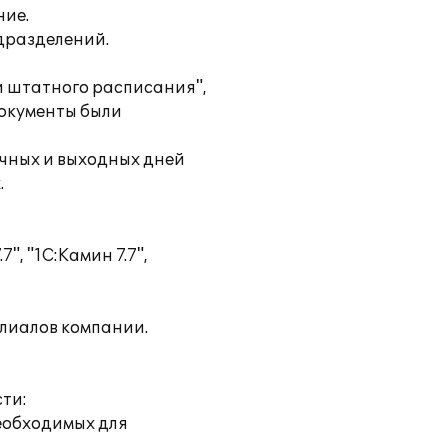
ние.
дразделений.
ии штатного расписания",
документы были
ичных и выходных дней
.
", "1С:Камин 7.7",
илиалов компании.
ти:
необходимых для