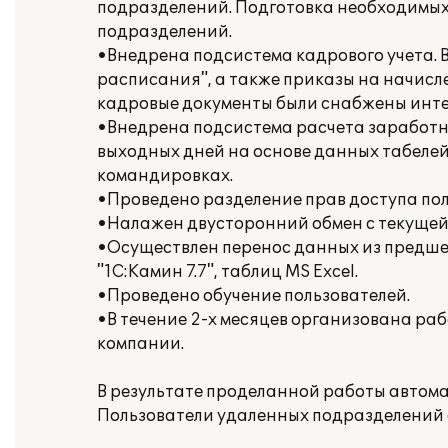
подразделений. Подготовка необходимых
подразделений.
•Внедрена подсистема кадрового учета. В
расписания", а также приказы на начисле
кадровые документы были снабжены инт
•Внедрена подсистема расчета заработно
выходных дней на основе данных табелей 
командировках.
•Проведено разделение прав доступа пол
•Налажен двусторонний обмен с текущей б
•Осуществлен перенос данных из предшест
"1С:Камин 7.7", таблиц MS Excel.
•Проведено обучение пользователей.
•В течение 2-х месяцев организована ра
компании.
В результате проделанной работы автомат
Пользователи удаленных подразделений 