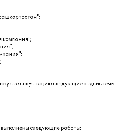
Башкортостан";
 компания";
ния";
мпания";
;
енную эксплуатацию следующие подсистемы:
» выполнены следующие работы: