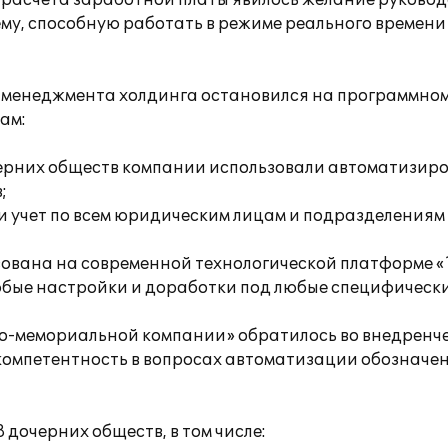
 расчета заработной платы явилось желание руковод
у, способную работать в режиме реального времени
 менеджмента холдинга остановился на программном
ам:
ерних обществ компании использовали автоматизиро
;
 учет по всем юридическим лицам и подразделениям
зована на современной технологической платформе «
любые настройки и доработки под любые специфическ
но-мемориальной компании» обратилось во внедренч
компетентность в вопросах автоматизации обозначен
 дочерних обществ, в том числе: