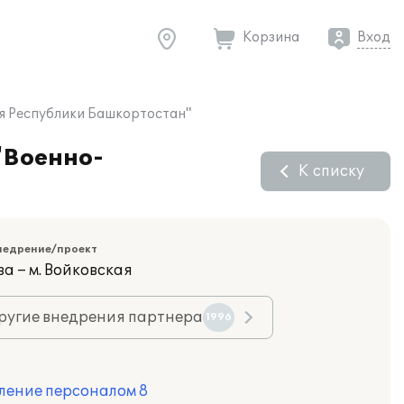
Корзина
Вход
я Республики Башкортостан"
"Военно-
К списку
недрение/проект
а – м. Войковская
ругие внедрения партнера
1996
ление персоналом 8