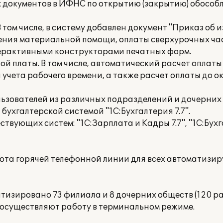
 документов в ИФНС по открытию (закрытию) обособ
 том числе, в систему добавлен документ "Приказ об
ния материальной помощи, оплаты сверхурочных часов
ерактивными конструкторами печатных форм.
й платы. В том числе, автоматический расчет оплат
учета рабочего времени, а также расчет оплаты до о
ьзователей из различных подразделений и дочерних
ухгалтерской системой "1С:Бухгалтерия 7.7".
вующих систем: "1С:Зарплата и Кадры 7.7", "1С:Бухга
бота горячей телефонной линии для всех автоматизи
изировано 73 филиала и 8 дочерних обществ (120 ра
осуществляют работу в терминальном режиме.