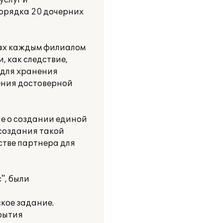
услуг и
порядка 20 дочерних
мах каждым филиалом
 как следствие,
 для хранения
чения достоверной
е о создании единой
 создания такой
стве партнера для
", были
кое задание.
рытия