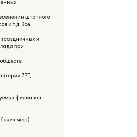
ленных
 изменении штатного
 и т.д. Все
ы праздничных и
клада при
 обществ.
лтерия 7.7",
руемых филиалов
бочих мест).