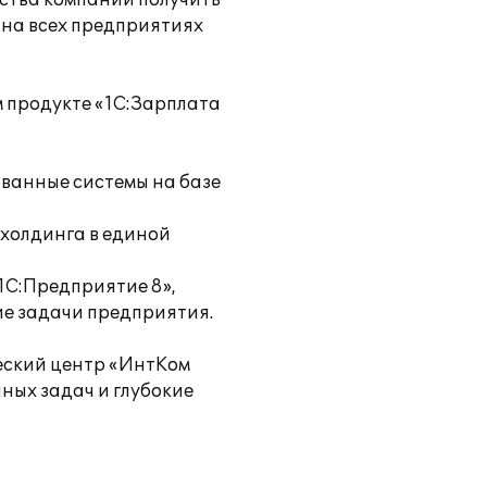
ства компании получить
 на всех предприятиях
 продукте «1С:Зарплата
ванные системы на базе
 холдинга в единой
1С:Предприятие 8»,
ие задачи предприятия.
еский центр «ИнтКом
ных задач и глубокие