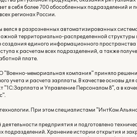
одства ритуальной продукции, оказания ритуальных 
ет в себя более 700 обособленных подразделений и 
всех регионах России.
аты велся в разрозненных автоматизированных систе
ложной территориально-распределенной структуры и,
о создания единого информационного пространства
ступа к расчетам всех подразделений, а также полу
аботной плате.
О "Военно-мемориальная компания" приняло решени
го учета и расчета зарплаты. В качестве основы для
 "1С:Зарплата и Управление Персоналом 8", а в каче
".
технологии. При этом специалистами "ИнтКом Альянс
 деятельности предприятия и подготовлено техничес
х подразделений. Хранение истории открытия и зак