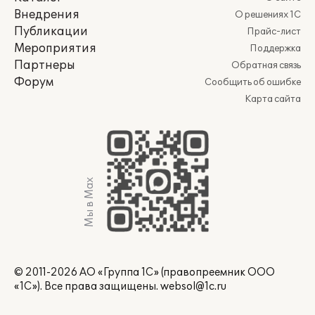
Внедрения
О решениях 1С
Публикации
Прайс-лист
Мероприятия
Поддержка
Партнеры
Обратная связь
Форум
Сообщить об ошибке
Карта сайта
Мы в Max
© 2011-2026 АО «Группа 1С» (правопреемник ООО
«1С»). Все права защищены.
websol@1c.ru