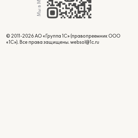
Мы в Max
© 2011-2026 АО «Группа 1С» (правопреемник ООО
«1С»). Все права защищены.
websol@1c.ru