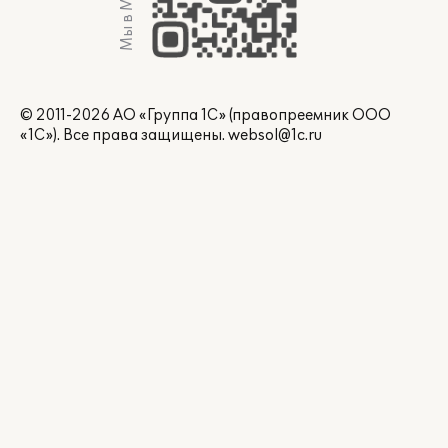
Мы в Max
© 2011-2026 АО «Группа 1С» (правопреемник ООО
«1С»). Все права защищены.
websol@1c.ru