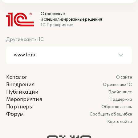
Отраслевые
и специализированные решения
1С:Предприятие
Другие сайты 1С
Каталог
О сайте
Внедрения
О решениях 1С
Публикации
Прайс-лист
Мероприятия
Поддержка
Партнеры
Обратная связь
Форум
Сообщить об ошибке
Карта сайта