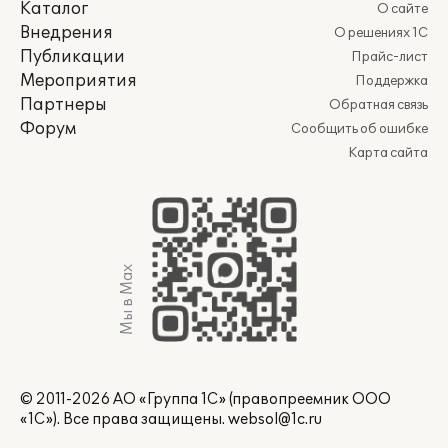
Каталог
О сайте
Внедрения
О решениях 1С
Публикации
Прайс-лист
Мероприятия
Поддержка
Партнеры
Обратная связь
Форум
Сообщить об ошибке
Карта сайта
Мы в Max
© 2011-2026 АО «Группа 1С» (правопреемник ООО
«1С»). Все права защищены.
websol@1c.ru