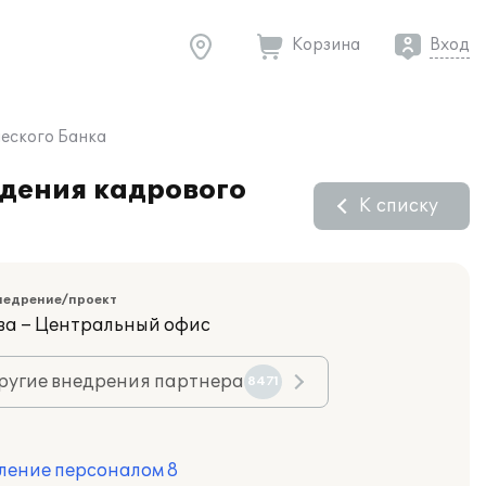
Корзина
Вход
ческого Банка
едения кадрового
К списку
недрение/проект
ва – Центральный офис
ругие внедрения партнера
8471
ление персоналом 8