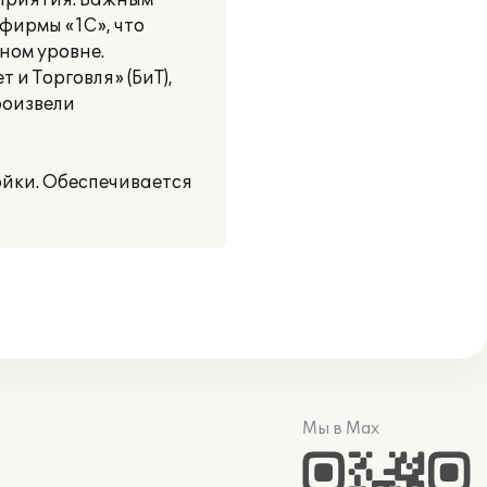
приятия. Важным
фирмы «1С», что
ном уровне.
и Торговля» (БиТ),
роизвели
ойки. Обеспечивается
Мы в Max