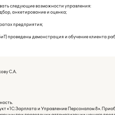
овать следующие возможности управления:
дбор, анкетирование и оценка;
тратах предприятия;
БиТ) проведены демонстрация и обучение клиента раб
ову С.А.
ность.
кт «1С:Зарплата и Управление Персоналом 8». Прио