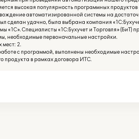
омерным при проведении автоматизации нашего пред
ется высокая популярность программных продуктов 
овождение автоматизированной системы на достаточ
л сделан удачно, была выбрана компания «1С:Бухучет 
«1С». Специалисты «1С:Бухучет и Торговля» (БиТ) п
ы, необходимые первоначальные настройки.
мест: 2.
работе с программой, выполнены необходимые настр
 продукта в рамках договора ИТС.