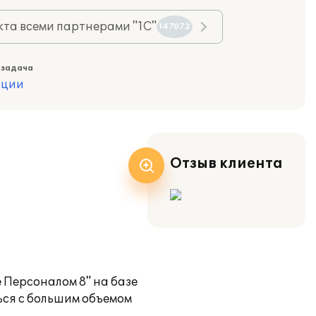
та всеми партнерами "1С"
147072
 задача
ации
Отзыв клиента
 Персоналом 8" на базе
ься с большим объемом