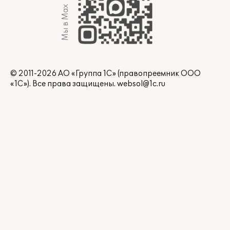
Мы в Max
© 2011-2026 АО «Группа 1С» (правопреемник ООО
«1С»). Все права защищены.
websol@1c.ru