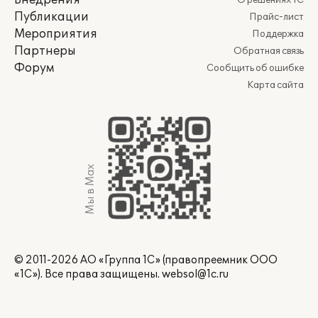
Внедрения
О решениях 1С
Публикации
Прайс-лист
Мероприятия
Поддержка
Партнеры
Обратная связь
Форум
Сообщить об ошибке
Карта сайта
Мы в Max
© 2011-2026 АО «Группа 1С» (правопреемник ООО
«1С»). Все права защищены.
websol@1c.ru