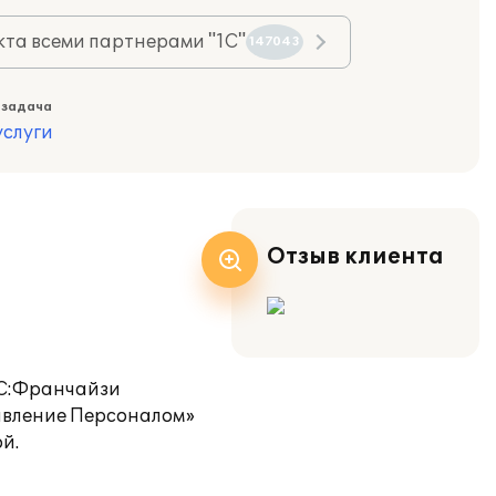
та всеми партнерами "1С"
147043
 задача
слуги
Отзыв клиента
1С:Франчайзи
авление Персоналом»
й.