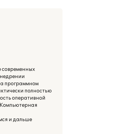
е современных
 внедрении
 на программном
рактически полностью
ость оперативной
«Компьютерная
мся и дальше