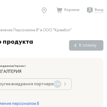
Корзина
Вход
авление Персоналом 8" в ООО "Крамбол"
о продукта
К списку
недрение/проект
ХГАЛТЕРИЯ
ругие внедрения партнера
148
ление персоналом 8