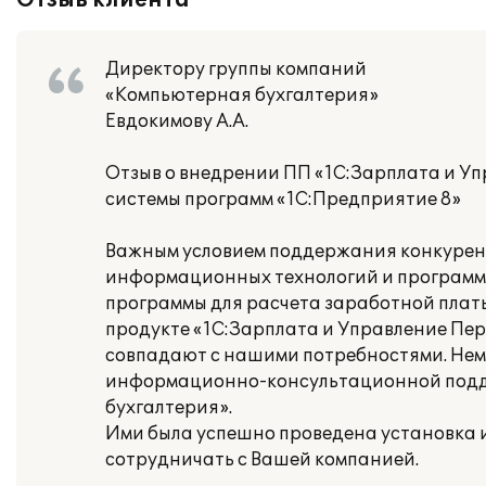
Отзыв клиента
Директору группы компаний
«Компьютерная бухгалтерия»
Евдокимову А.А.
Отзыв о внедрении ПП «1С:Зарплата и У
системы программ «1С:Предприятие 8»
Важным условием поддержания конкурен
информационных технологий и программно
программы для расчета заработной платы
продукте «1С:Зарплата и Управление Пер
совпадают с нашими потребностями. Не
информационно-консультационной подд
бухгалтерия».
Ими была успешно проведена установка и
сотрудничать с Вашей компанией.