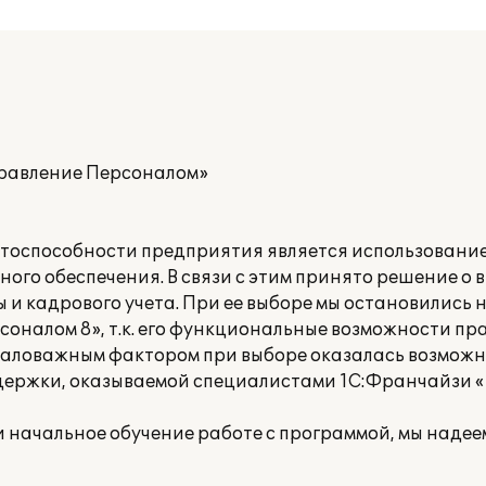
правление Персоналом»
тоспособности предприятия является использовани
го обеспечения. В связи с этим принято решение о
 и кадрового учета. При ее выборе мы остановились
соналом 8», т.к. его функциональные возможности п
маловажным фактором при выборе оказалась возможн
ержки, оказываемой специалистами 1С:Франчайзи 
 начальное обучение работе с программой, мы надее