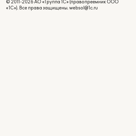
© 2011-2026 АО «Группа 1С» (правопреемник ООО
«1С»). Все права защищены.
websol@1c.ru