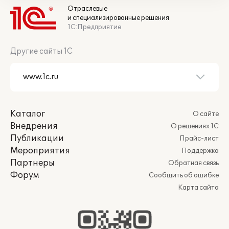
Отраслевые
и специализированные решения
1С:Предприятие
Другие сайты 1С
Каталог
О сайте
Внедрения
О решениях 1С
Публикации
Прайс-лист
Мероприятия
Поддержка
Партнеры
Обратная связь
Форум
Сообщить об ошибке
Карта сайта