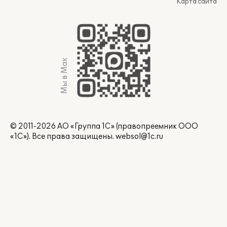
Карта сайта
Мы в Max
© 2011-2026 АО «Группа 1С» (правопреемник ООО
«1С»). Все права защищены.
websol@1c.ru