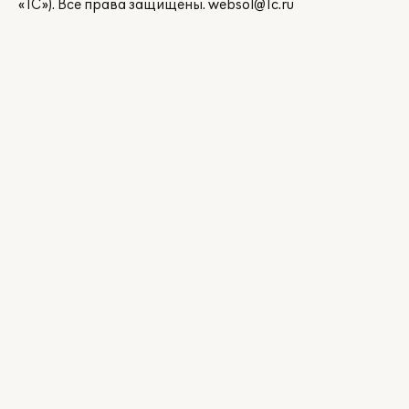
«1С»). Все права защищены.
websol@1c.ru