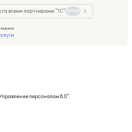
та всеми партнерами "1С"
147008
 задача
слуги
правление персоналом 8.0".