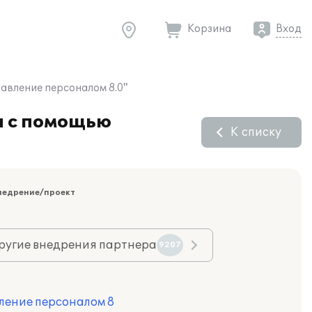
Корзина
Вход
авление персоналом 8.0"
и с помощью
К списку
недрение/проект
ругие внедрения партнера
9207
ление персоналом 8