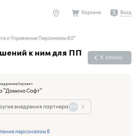
Корзина
Вход
та и Управление Персоналом 8.0"
ашений к ним для ПП
К списку
недрение/проект
р "Домино Софт"
ругие внедрения партнера
371
ление персоналом 8