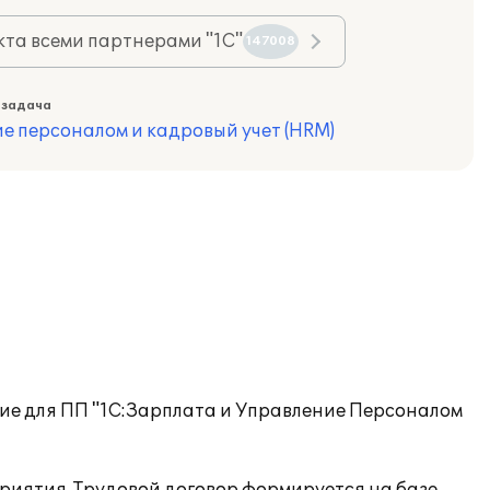
та всеми партнерами "1С"
147008
 задача
е персоналом и кадровый учет (HRM)
ие для ПП "1С:Зарплата и Управление Персоналом