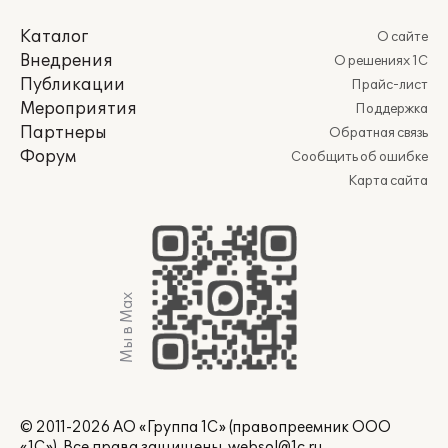
Каталог
О сайте
Внедрения
О решениях 1С
Публикации
Прайс-лист
Мероприятия
Поддержка
Партнеры
Обратная связь
Форум
Сообщить об ошибке
Карта сайта
Мы в Max
© 2011-2026 АО «Группа 1С» (правопреемник ООО
«1С»). Все права защищены.
websol@1c.ru