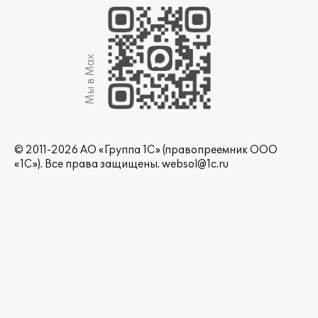
Мы в Max
© 2011-2026 АО «Группа 1С» (правопреемник ООО
«1С»). Все права защищены.
websol@1c.ru