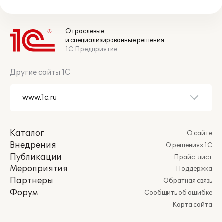
Отраслевые
и специализированные решения
1С:Предприятие
Другие сайты 1С
Каталог
О сайте
Внедрения
О решениях 1С
Публикации
Прайс-лист
Мероприятия
Поддержка
Партнеры
Обратная связь
Форум
Сообщить об ошибке
Карта сайта