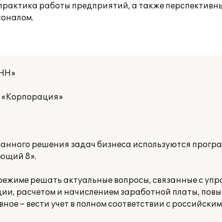
 практика работы предприятий, а также перспектив
соналом.
 НН»
а «Корпорация»
анного решения задач бизнеса используются програ
ющий 8».
режиме решать актуальные вопросы, связанные с уп
ции, расчетом и начислением заработной платы, пов
ное – вести учет в полном соответствии с российски