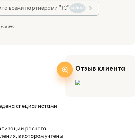
та всеми партнерами "1С"
147043
 задача
Отзыв клиента
ведена специалистами
атизации расчета
ления, в котором учтены