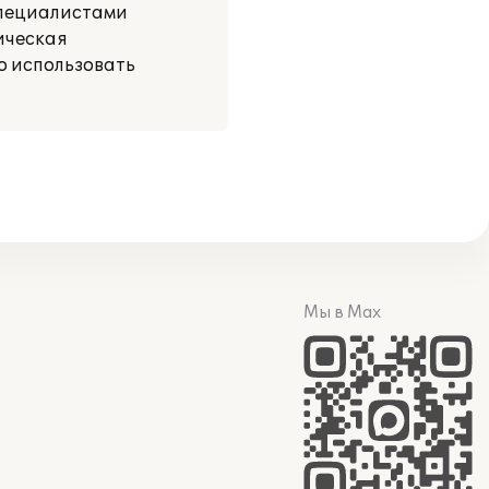
специалистами
ическая
о использовать
Мы в Max