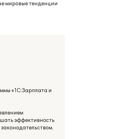
ные мировые тенденции
ммы «1С:Зарплата и
равлением
ышать эффективность
м законодательством.