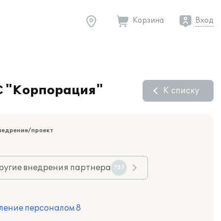
Корзина
Вход
С "Корпорация"
К списку
недрение/проект
ругие внедрения партнера
757
ление персоналом 8